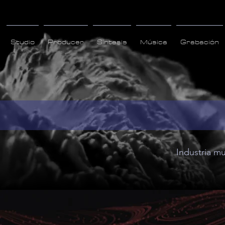
Studio
Producer
Síntesis
Música
Grabación
Industria mu