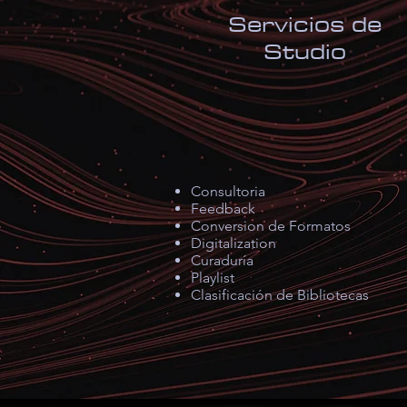
Servicios de
Studio
Consultoria
Feedback
Conversion de Formatos
Digitalization
Curaduría
Playlist
Clasificación de Bibliotecas