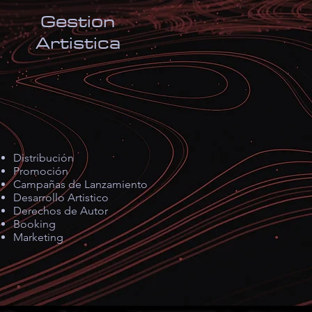
Gestion
Artistica
Distribución
Promoción
Campañas de Lanzamiento
Desarrollo Artistico
Derechos de Autor
Booking
Marketing