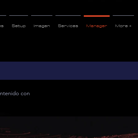
es
Setup
Imagen
Services
Manager
More +
contenido con