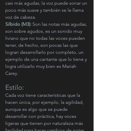
casi más agudas, la voz puede sonar un 
poco más suave y también se le llama 
voz de cabeza.
Silbido (M3):
 Son las notas más agudas, 
son sobre agudos, es un sonido muy 
liviano que no todas las voces pueden 
tener, de hecho, son pocas las que 
logran desarrollarlo por completo, un 
ejemplo de una cantante que lo tiene y 
logra utilizarlo muy bien es Mariah 
Carey.
Estilo:
Cada voz tiene características que la 
hacen única, por ejemplo, la agilidad, 
aunque es algo que se puede 
desarrollar con práctica, hay voces 
ligeras que tienen por naturaleza más 
facilidad para hacer cambios de notas 