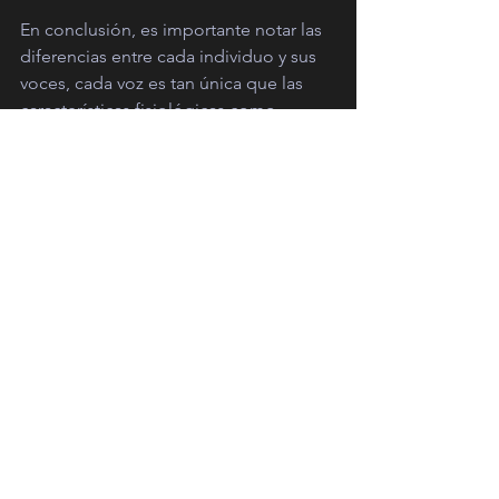
En conclusión, es importante notar las 
diferencias entre cada individuo y sus 
voces, cada voz es tan única que las 
características fisiológicas como 
nuestra estructura ósea, tamaño del 
tubo epilaríngeo, pliegues vocales, 
etcétera afecta en el sonido que logra 
producir nuestra voz.
La manera correcta de abordar una 
canción es revisando la tonalidad, 
observar si está dentro de tu rango 
vocal, trabajar la afinación, ver en qué 
parte luce más tu voz, hacer 
adaptaciones donde luzca menos y 
arreglos vocales que te permitan 
lograrla y trabajarla con tu propio estilo.
Es importantísimo conocer mucho tu 