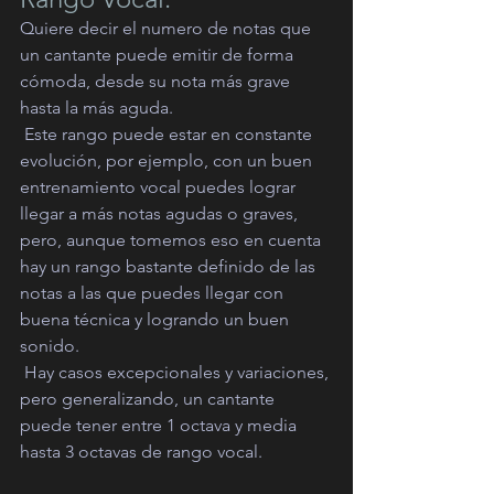
Quiere decir el numero de notas que 
un cantante puede emitir de forma 
cómoda, desde su nota más grave 
hasta la más aguda.
 Este rango puede estar en constante 
evolución, por ejemplo, con un buen 
entrenamiento vocal puedes lograr 
llegar a más notas agudas o graves, 
pero, aunque tomemos eso en cuenta 
hay un rango bastante definido de las 
notas a las que puedes llegar con 
buena técnica y logrando un buen 
sonido. 
 Hay casos excepcionales y variaciones, 
pero generalizando, un cantante 
puede tener entre 1 octava y media 
hasta 3 octavas de rango vocal.