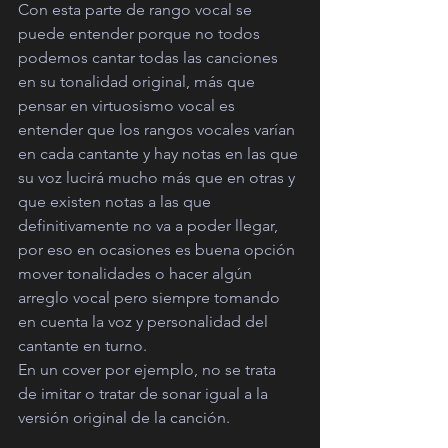
Con esta parte de rango vocal se 
puede entender porque no todos 
podemos cantar todas las canciones 
en su tonalidad original, más que 
pensar en virtuosismo vocal es 
entender que los rangos vocales varían 
en cada cantante y hay notas en las que 
su voz lucirá mucho más que en otras y 
que existen notas a las que 
definitivamente no va a poder llegar, 
por eso en ocasiones es buena opción 
mover tonalidades o hacer algún 
arreglo vocal pero siempre tomando 
en cuenta la voz y personalidad del 
cantante en turno. 
En un cover por ejemplo, no se trata 
de imitar o tratar de sonar igual a la 
versión original de la canción.