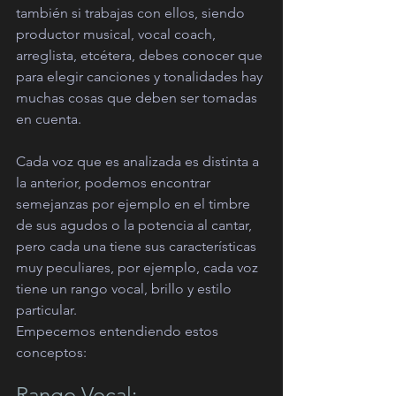
también si trabajas con ellos, siendo 
productor musical, vocal coach, 
arreglista, etcétera, debes conocer que 
para elegir canciones y tonalidades hay 
muchas cosas que deben ser tomadas 
en cuenta.
Cada voz que es analizada es distinta a 
la anterior, podemos encontrar 
semejanzas por ejemplo en el timbre 
de sus agudos o la potencia al cantar, 
pero cada una tiene sus características 
muy peculiares, por ejemplo, cada voz 
tiene un rango vocal, brillo y estilo 
particular.
Empecemos entendiendo estos 
conceptos:
Rango Vocal: