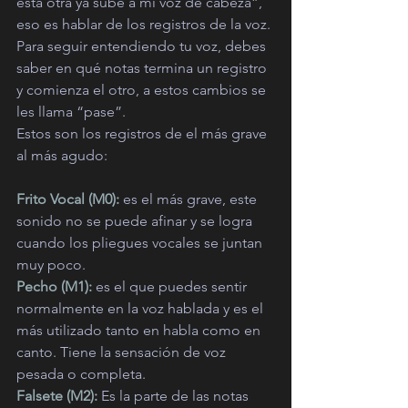
esta otra ya sube a mi voz de cabeza”, 
eso es hablar de los registros de la voz. 
Para seguir entendiendo tu voz, debes 
saber en qué notas termina un registro 
y comienza el otro, a estos cambios se 
les llama “pase”.
Estos son los registros de el más grave 
al más agudo:
Frito Vocal (M0): 
es el más grave, este 
sonido no se puede afinar y se logra 
cuando los pliegues vocales se juntan 
muy poco.
Pecho (M1): 
es el que puedes sentir 
normalmente en la voz hablada y es el 
más utilizado tanto en habla como en 
canto. Tiene la sensación de voz 
pesada o completa.
Falsete (M2):
 Es la parte de las notas 